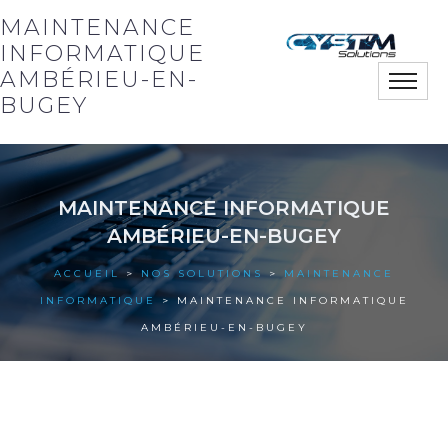
MAINTENANCE
INFORMATIQUE
AMBÉRIEU-EN-
Toggle
naviga
BUGEY
Notre société
MAINTENANCE INFORMATIQUE
Nos solutions
AMBÉRIEU-EN-BUGEY
Nos actus
ACCUEIL
>
NOS SOLUTIONS
>
MAINTENANCE
INFORMATIQUE
> MAINTENANCE INFORMATIQUE
Nos références
AMBÉRIEU-EN-BUGEY
Nous contacter