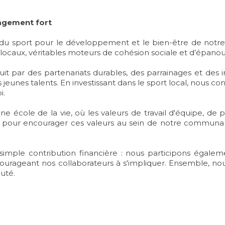
gagement fort
 du sport pour le développement et le bien-être de no
fs locaux, véritables moteurs de cohésion sociale et d’épan
 par des partenariats durables, des parrainages et des init
s jeunes talents. En investissant dans le sport local, nous 
i.
école de la vie, où les valeurs de travail d'équipe, de 
t pour encourager ces valeurs au sein de notre communau
imple contribution financière : nous participons égalem
ourageant nos collaborateurs à s'impliquer. Ensemble, nous 
uté.