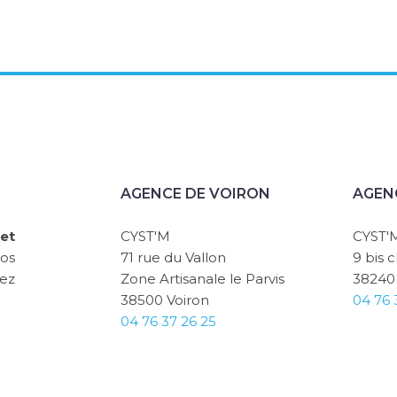
AGENCE DE VOIRON
AGEN
et
CYST'M
CYST'
vos
71 rue du Vallon
9 bis 
sez
Zone Artisanale le Parvis
38240
38500 Voiron
04 76 
04 76 37 26 25