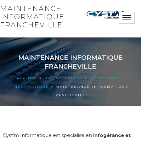
MAINTENANCE
INFORMATIQUE
Toggle
naviga
FRANCHEVILLE
Notre société
MAINTENANCE INFORMATIQUE
Nos solutions
FRANCHEVILLE
Nos actus
ACCUEIL
>
NOS SOLUTIONS
>
MAINTENANCE
INFORMATIQUE
> MAINTENANCE INFORMATIQUE
Nos références
FRANCHEVILLE
Nous contacter
Cyst’m Informatique est spécialisé en
infogérance et