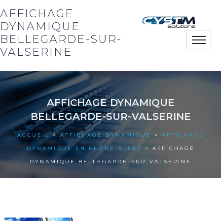
AFFICHAGE
DYNAMIQUE
BELLEGARDE-SUR-
Toggle
naviga
VALSERINE
Notre société
AFFICHAGE DYNAMIQUE
Nos solutions
BELLEGARDE-SUR-VALSERINE
Nos actus
ACCUEIL
>
AFFICHAGE DYNAMIQUE
>
AFFICHAGE
DYNAMIQUE EN RHÔNE-ALPES
> AFFICHAGE
Nos références
DYNAMIQUE BELLEGARDE-SUR-VALSERINE
Nous contacter