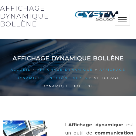
AFFICHAGE
DYNAMIQUE
Toggle
BOLLÈNE
naviga
Notre société
AFFICHAGE DYNAMIQUE BOLLÈNE
Nos solutions
ACCUEIL
>
AFFICHAGE DYNAMIQUE
>
AFFICHAGE
Nos actus
DYNAMIQUE EN RHÔNE-ALPES
> AFFICHAGE
DYNAMIQUE BOLLÈNE
Nos références
Nous contacter
L’
Affichage dynamique
est
un outil de
communication