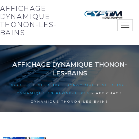
AFFICHAGE
DYNAMIQUE
THONON-LES-
Toggle
naviga
BAINS
Notre société
AFFICHAGE DYNAMIQUE THONON-
Nos solutions
LES-BAINS
Nos actus
ACCUEIL
>
AFFICHAGE DYNAMIQUE
>
AFFICHAGE
DYNAMIQUE EN RHÔNE-ALPES
> AFFICHAGE
Nos références
DYNAMIQUE THONON-LES-BAINS
Nous contacter