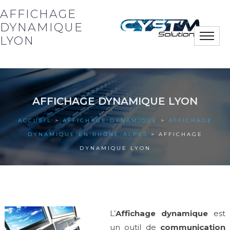
AFFICHAGE
DYNAMIQUE
Toggle
LYON
naviga
Notre société
AFFICHAGE DYNAMIQUE LYON
Nos solutions
ACCUEIL
>
AFFICHAGE DYNAMIQUE
>
AFFICHAGE
Nos actus
DYNAMIQUE EN RHÔNE-ALPES
> AFFICHAGE
DYNAMIQUE LYON
Nos références
Nous contacter
L’
Affichage dynamique
est
un outil de
communication