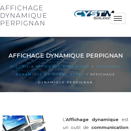
AFFICHAGE
DYNAMIQUE
Toggle
PERPIGNAN
naviga
Notre société
AFFICHAGE DYNAMIQUE PERPIGNAN
Nos solutions
ACCUEIL
>
AFFICHAGE DYNAMIQUE
>
AFFICHAGE
Nos actus
DYNAMIQUE EN RHÔNE-ALPES
> AFFICHAGE
DYNAMIQUE PERPIGNAN
Nos références
Nous contacter
L’
Affichage dynamique
est
un outil de
communication