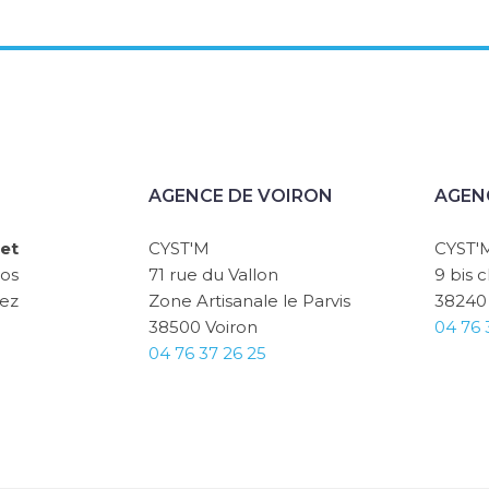
AGENCE DE VOIRON
AGEN
et
CYST'M
CYST'
vos
71 rue du Vallon
9 bis 
sez
Zone Artisanale le Parvis
38240
38500 Voiron
04 76 
04 76 37 26 25