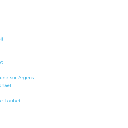
il
et
une-sur-Argens
phaël
ve-Loubet