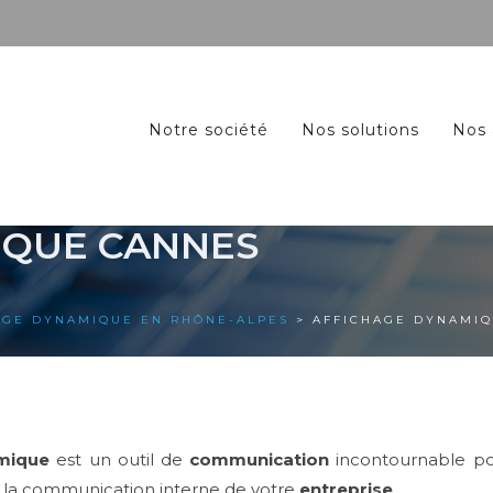
Notre société
Nos solutions
Nos 
IQUE CANNES
AGE DYNAMIQUE EN RHÔNE-ALPES
> AFFICHAGE DYNAMI
mique
est un outil de
communication
incontournable po
 la communication interne de votre
entreprise
.