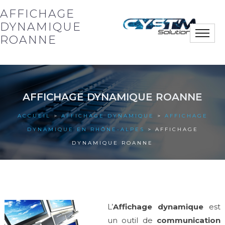
AFFICHAGE
DYNAMIQUE
Toggle
ROANNE
naviga
Notre société
AFFICHAGE DYNAMIQUE ROANNE
Nos solutions
ACCUEIL
>
AFFICHAGE DYNAMIQUE
>
AFFICHAGE
Nos actus
DYNAMIQUE EN RHÔNE-ALPES
> AFFICHAGE
DYNAMIQUE ROANNE
Nos références
Nous contacter
L’
Affichage dynamique
est
un outil de
communication