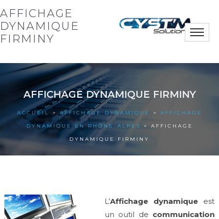
AFFICHAGE
DYNAMIQUE
Toggle
FIRMINY
naviga
Notre société
AFFICHAGE DYNAMIQUE FIRMINY
Nos solutions
ACCUEIL
>
AFFICHAGE DYNAMIQUE
>
AFFICHAGE
Nos actus
DYNAMIQUE EN RHÔNE-ALPES
> AFFICHAGE
DYNAMIQUE FIRMINY
Nos références
Nous contacter
L’
Affichage dynamique
est
un outil de
communication