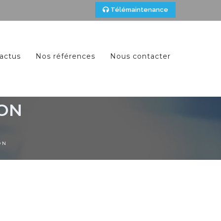
Télémaintenance
actus
Nos références
Nous contacter
ION
ON