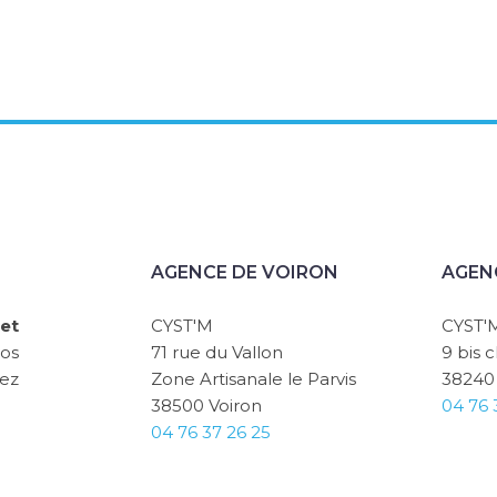
AGENCE DE VOIRON
AGEN
et
CYST'M
CYST'
vos
71 rue du Vallon
9 bis 
sez
Zone Artisanale le Parvis
38240
38500 Voiron
04 76 
04 76 37 26 25