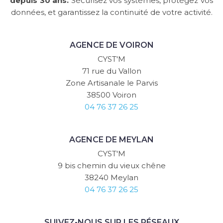
depuis 30 ans.
Sécurisez vos systèmes, protégez vos
données, et garantissez la continuité de votre activité.
AGENCE DE VOIRON
CYST'M
71 rue du Vallon
Zone Artisanale le Parvis
38500 Voiron
04 76 37 26 25
AGENCE DE MEYLAN
CYST'M
9 bis chemin du vieux chêne
38240 Meylan
04 76 37 26 25
SUIVEZ-NOUS SUR LES RÉSEAUX