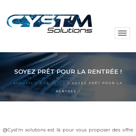
Toggle
naviga
Notre société
SOYEZ PRÊT POUR LA RENTRÉE !
Nos solutions
ACCUEIL
>
NOS ACTUS
> SOYEZ PRÊT POUR LA
Nos actus
RENTRÉE !
Nos références
Nous contacter
@Cyst’m solutions est là pour vous proposer des offre