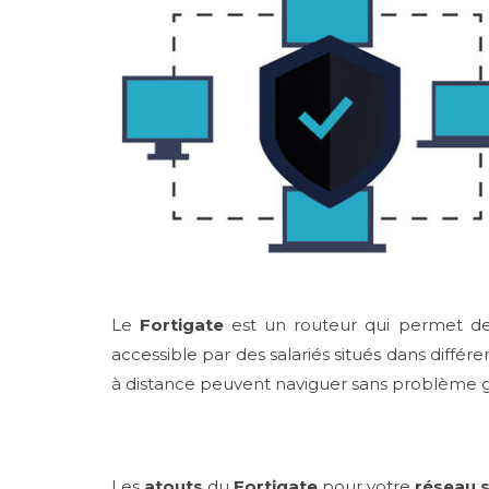
Le
Fortigate
est un routeur qui permet d
accessible par des salariés situés dans différe
à distance peuvent naviguer sans problème 
Les
atouts
du
Fortigate
pour votre
réseau 