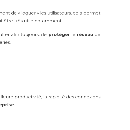
ent de « loguer » les utilisateurs, cela permet
ut être très utile notamment !
lter afin toujours, de
protéger
le
réseau
de
ariés.
leure productivité, la rapidité des connexions
eprise
.