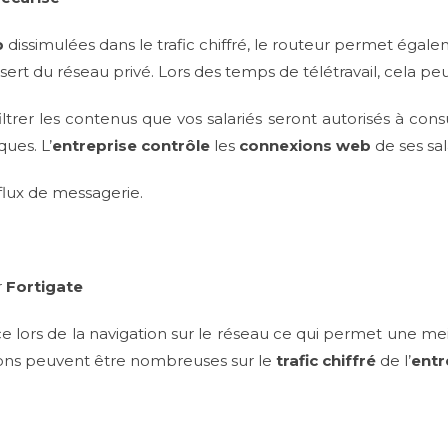
b
dissimulées dans le trafic chiffré, le routeur permet égalem
 sert du réseau privé. Lors des temps de télétravail, cela pe
rer les contenus que vos salariés seront autorisés à consu
ques. L’
entreprise contrôle
les
connexions web
de ses sal
flux de messagerie.
r
Fortigate
e lors de la navigation sur le réseau ce qui permet une meil
ions peuvent être nombreuses sur le
trafic chiffré
de l’
entr