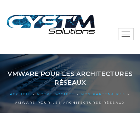
Toggle
naviga
Notre société
VMWARE POUR LES ARCHITECTURES
Nos solutions
RÉSEAUX
Nos actus
ACCUEIL
>
NOTRE SOCIÉTÉ
>
NOS PARTENAIRES
>
VMWARE POUR LES ARCHITECTURES RÉSEAUX
Nos références
Nous contacter