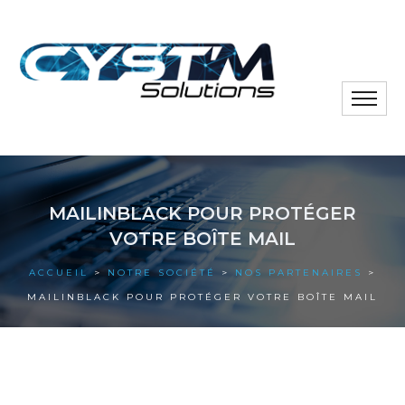
Toggle
naviga
Notre société
MAILINBLACK POUR PROTÉGER
Nos solutions
VOTRE BOÎTE MAIL
Nos actus
ACCUEIL
>
NOTRE SOCIÉTÉ
>
NOS PARTENAIRES
>
MAILINBLACK POUR PROTÉGER VOTRE BOÎTE MAIL
Nos références
Nous contacter